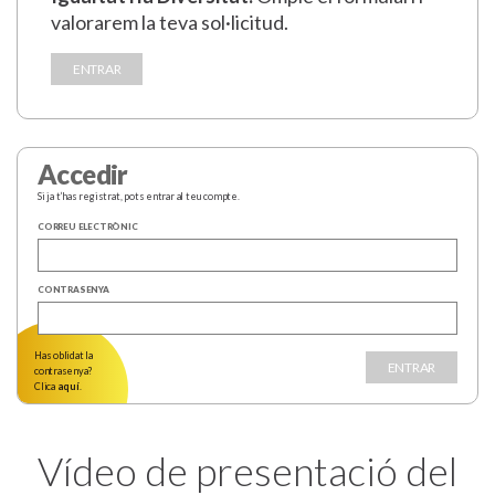
valorarem la teva sol·licitud.
ENTRAR
Accedir
Si ja t’has registrat, pots entrar al teu compte.
CORREU ELECTRÒNIC
CONTRASENYA
Has oblidat la
contrasenya?
Clica
aquí
.
Vídeo de presentació del